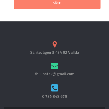
SÄND
Sänkevägen 3 434 92 Vallda
thulinstak@gmail.com
0 735 348 679